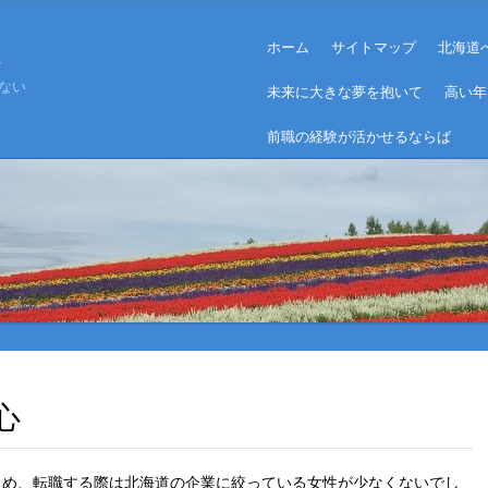
Menu
は
Skip to content
ホーム
サイトマップ
北海道
ない
未来に大きな夢を抱いて
高い年
前職の経験が活かせるならば
心
ため、転職する際は北海道の企業に絞っている女性が少なくないでし