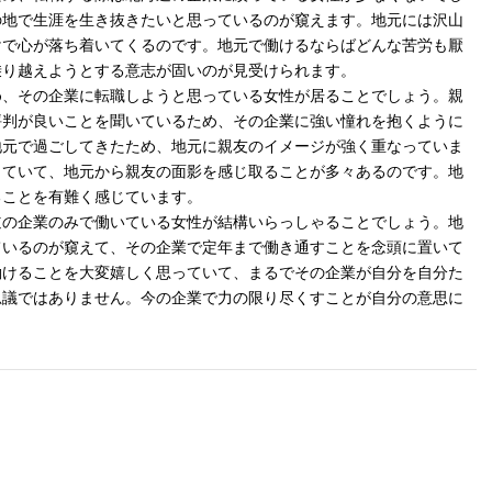
の地で生涯を生き抜きたいと思っているのが窺えます。地元には沢山
けで心が落ち着いてくるのです。地元で働けるならばどんな苦労も厭
乗り越えようとする意志が固いのが見受けられます。
め、その企業に転職しようと思っている女性が居ることでしょう。親
評判が良いことを聞いているため、その企業に強い憧れを抱くように
地元で過ごしてきたため、地元に親友のイメージが強く重なっていま
っていて、地元から親友の面影を感じ取ることが多々あるのです。地
ることを有難く感じています。
道の企業のみで働いている女性が結構いらっしゃることでしょう。地
ているのが窺えて、その企業で定年まで働き通すことを念頭に置いて
働けることを大変嬉しく思っていて、まるでその企業が自分を自分た
思議ではありません。今の企業で力の限り尽くすことが自分の意思に
。