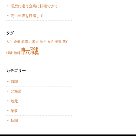
理想に適う企業に転職できて
高い年収を目指して
タグ
人生
企業
前職
北海道
地元
女性
年収
移住
転職
経験
給料
カテゴリー
前職
北海道
地元
年収
転職