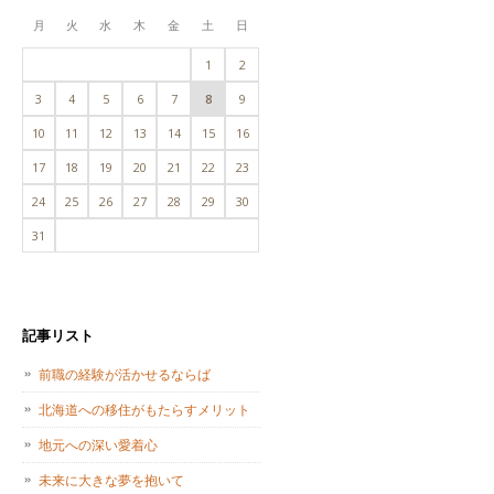
月
火
水
木
金
土
日
1
2
3
4
5
6
7
8
9
10
11
12
13
14
15
16
17
18
19
20
21
22
23
24
25
26
27
28
29
30
31
記事リスト
前職の経験が活かせるならば
北海道への移住がもたらすメリット
地元への深い愛着心
未来に大きな夢を抱いて