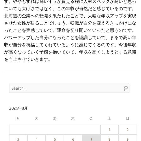
す。ややもすれば高い年収が貰える程に人材スペックが高いと思っ
ていても大げさではなく、この年収が当然だと感じているのです。
北海道の企業への転職を果たしたことで、大幅な年収アップを実現
させた女性が居ることでしょう。転職が自分を変えるきっかけにな
ったことを実感していて、運命を切り開いていったと思うのです。
パワーアップした自分になったことを認識していて、まるで高い年
収が自分を祝福してくれているように感じてくるのです。今後年収
が高くなっていく予感を抱いていて、年収を高くしようとする意識
を向上させていきます。
Post navigation
Search
2026年8月
月
火
水
木
金
土
日
1
2
3
4
5
6
7
8
9