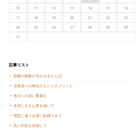
10
11
12
13
14
15
16
17
18
19
20
21
22
23
24
25
26
27
28
29
30
31
記事リスト
前職の経験が活かせるならば
北海道への移住がもたらすメリット
地元への深い愛着心
未来に大きな夢を抱いて
理想に適う企業に転職できて
高い年収を目指して