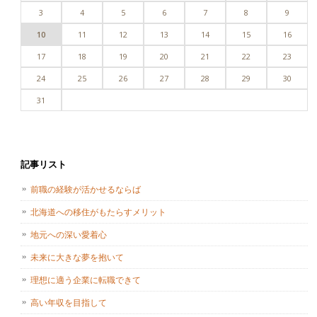
3
4
5
6
7
8
9
10
11
12
13
14
15
16
17
18
19
20
21
22
23
24
25
26
27
28
29
30
31
記事リスト
前職の経験が活かせるならば
北海道への移住がもたらすメリット
地元への深い愛着心
未来に大きな夢を抱いて
理想に適う企業に転職できて
高い年収を目指して