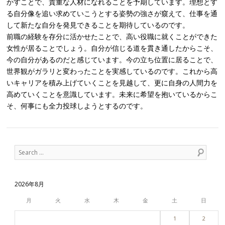
かすことで、貴重な人材になれることを予期しています。理想とす
る自分像を追い求めていこうとする姿勢の強さが窺えて、仕事を通
して新たな自分を発見できることを期待しているのです。
前職の経験を存分に活かせたことで、高い役職に就くことができた
女性が居ることでしょう。自分が信じる道を貫き通したからこそ、
今の自分があるのだと感じています。今の立ち位置に居ることで、
世界観がガラリと変わったことを実感しているのです。これから高
いキャリアを積み上げていくことを見越して、更に自身の人間力を
高めていくことを意識しています。未来に希望を抱いているからこ
そ、何事にも全力投球しようとするのです。
Post navigation
Search
2026年8月
月
火
水
木
金
土
日
1
2